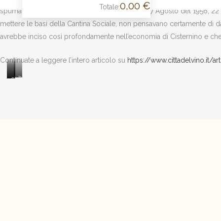
0,00
€
Totale:
CARRELLO
spumanti e oli extravergini di oliva. Quando, il 27 Agosto del 1956, 22 
mettere le basi della Cantina Sociale, non pensavano certamente di 
avrebbe inciso così profondamente nell’economia di Cisternino e che 
Continuate a leggere l’intero articolo su
https://www.cittadelvino.it/a
binary
charset=Ascii
charset=Ascii
comment