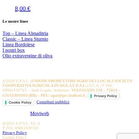
8,00
€
Le nostre linee
Top – Linea Almaditria
Classic – Linea Sturnio
Linea Bordolese
I nostri box
Olio extravergine di oliva
@2026 U.P.A.L. (
UNIONE PRODUTTORI AGRICOLI LOCALI SOCIETA’
COOPERATIVA AGRICOLA IN SIGLA U.P.A.L.
) S.C.A. | P. IVA:
00061630745 – Sede Legale: Indirizzo:
VIA FASANO 150 – 72014 –
CISTERNINO (BR) – PEC:
upal@pec.buffetti.it
|
|
Privacy Policy
|
Contributi pubblici
Cookie Policy
Supported by
Moviweb
@2021 U.P.A.L. S.C.A.
P. IVA: 00061630745
Privacy Policy
Cookie Policy