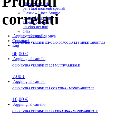
Prodotti
Linea Almaditria
per i tuoi momenti speciali
Classic – Linea Sturnio
correlati
per ogni occasione
Linea Bordolese
un vino per tutti
Olio
Aggiungi al carrello
extravergine di oliva
Contattaci
OLIO EXTRA VERGINE IGP OLIO DI PUGLIA LT 5 MULTIVARIETALE
Eng
66,00
€
Aggiungi al carrello
OLIO EXTRA VERGINE LT 0.25 MULTIVARIETALE
7,00
€
Aggiungi al carrello
OLIO EXTRA VERGINE LT 1 CORATINA – MONOVARIETALE
16,00
€
Aggiungi al carrello
OLIO EXTRA VERGINE LT 0.25 CORATINA – MONOVARIETALE