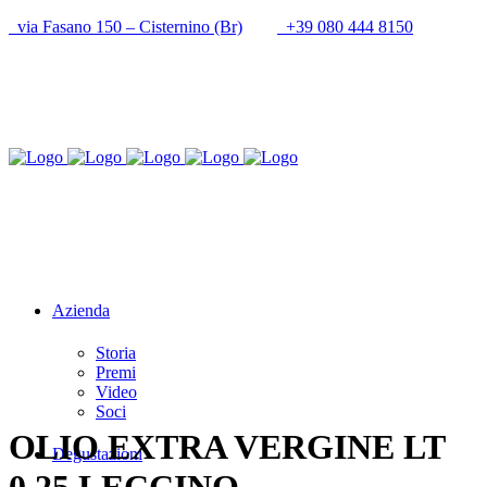
via Fasano 150 – Cisternino (Br)
+39 080 444 8150
info@cantineupal.it
Azienda
Storia
Premi
Video
Soci
OLIO EXTRA VERGINE LT
Degustazioni