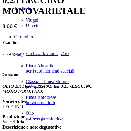
0.25 LECCINO –
MONOVARIETALE
Territorio
Vitigni
Uliveti
8,00
€
Cisternino
Esaurito
Categorie:
Cultivar leccino
,
Olio
Shop
Linea Almaditria
per i tuoi momenti speciali
Descrizione
Classic – Linea Sturnio
OLIO EXTRAVERGINE LT 0.25 -LECCINO
per ogni occasione
MONOVARIETALE
Linea Bordolese
Varietà oliva
un vino per tutti
LECCINO
Olio
Produzione
extravergine di oliva
Valle d’Itria
Descrizione e note degustative