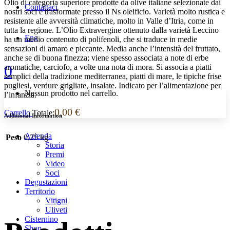
Olio di categoria superiore prodotte da olive italiane selezionate dai
Contattaci
nostri soci e trasformate presso il Ns oleificio. Varietà molto rustica e
resistente alle avversità climatiche, molto in Valle d’Itria, come in
tutta la regione. L’Olio Extravergine ottenuto dalla varietà Leccino
Eng
ha un medio contenuto di polifenoli, che si traduce in medie
sensazioni di amaro e piccante. Media anche l’intensità del fruttato,
anche se di buona finezza; viene spesso associata a note di erbe
0
aromatiche, carciofo, a volte una nota di mora. Si associa a piatti
semplici della tradizione mediterranea, piatti di mare, le tipiche frise
pugliesi, verdure grigliate, insalate. Indicato per l’alimentazione per
Nessun prodotto nel carrello.
l’infanzia.
0,00
€
Carrello
Totale:
Additional Information
Azienda
Peso
0,25 kg
Storia
Premi
Video
Soci
Degustazioni
Territorio
Vitigni
Uliveti
Cisternino
Shop