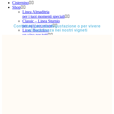
Cisternino
Shop
Linea Almaditria
per i tuoi momenti speciali
Classic – Linea Sturnio
per ogni occasione
Contattaci per una degustazione o per vivere
un'esperienza nei nostri vigneti
Linea Bordolese
un vino per tutti
Olio
extravergine di oliva
Contattaci
Eng