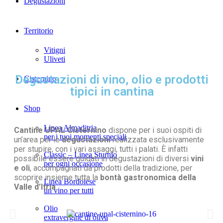
Degustazioni
Territorio
Vitigni
Uliveti
Degustazioni di vino, olio e prodotti
Cisternino
tipici in cantina
Shop
Linea Almaditria
Cantine UPAL Cisternino
dispone per i suoi ospiti di
per i tuoi momenti speciali
un’area per le
degustazioni
realizzata esclusivamente
per stupire, con i vari assaggi, tutti i palati. È infatti
Classic – Linea Sturnio
possibile essere guidati in degustazioni di diversi
vini
per ogni occasione
e oli
, accompagnati da prodotti della tradizione, per
scoprire insieme tutta la
bontà gastronomica della
Linea Bordolese
Valle d’Itria
.
un vino per tutti
Olio
extravergine di oliva