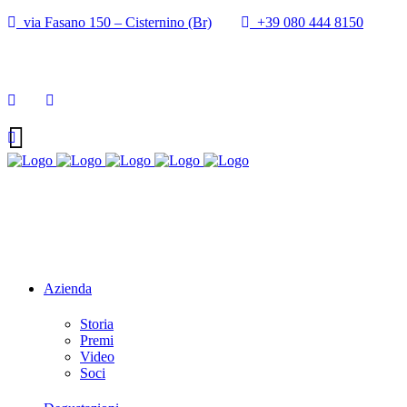
via Fasano 150 – Cisternino (Br)
+39 080 444 8150
info@cantineupal.it
Azienda
Storia
Premi
Video
Soci