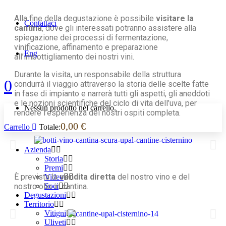
Alla fine della degustazione è possibile
visitare la
Contattaci
cantina
, dove gli interessati potranno assistere alla
spiegazione dei processi di fermentazione,
vinificazione, affinamento e preparazione
Eng
all’imbottigliamento dei nostri vini.
Durante la visita, un responsabile della struttura
0
condurrà il viaggio attraverso la storia delle scelte fatte
in fase di impianto e narrerà tutti gli aspetti, gli aneddoti
e le nozioni scientifiche del ciclo di vita dell’uva, per
Nessun prodotto nel carrello.
rendere l’esperienza dei nostri ospiti completa.
0,00
€
Carrello
Totale:
Azienda
Storia
Premi
È prevista la
vendita diretta
del nostro vino e del
Video
nostro olio in cantina.
Soci
Degustazioni
Territorio
Vitigni
Uliveti