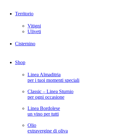
Territorio
Vitigni
Uliveti
Cisternino
Shop
Linea Almaditria
per i tuoi momenti speciali
Classic – Linea Sturnio
per ogni occasione
Linea Bordolese
un vino per tutti
Olio
extravergine di oliva