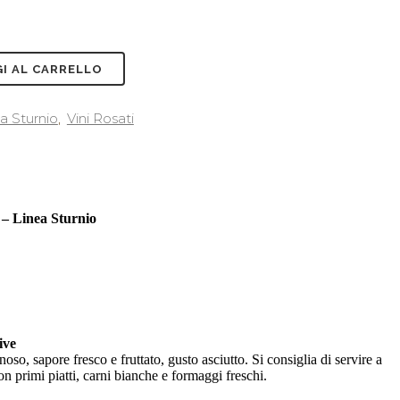
I AL CARRELLO
ea Sturnio
,
Vini Rosati
Linea Sturnio
ive
oso, sapore fresco e fruttato, gusto asciutto. Si consiglia di servire a
con primi piatti, carni bianche e formaggi freschi.