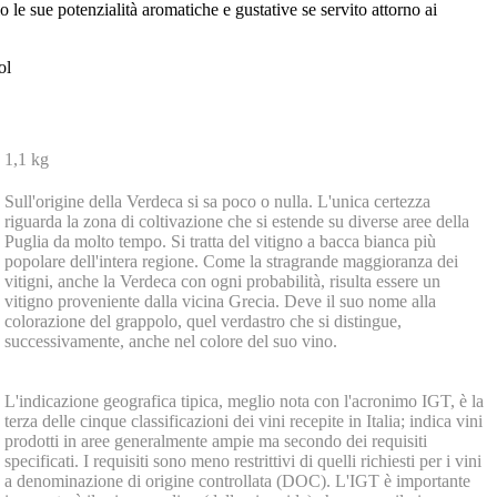
le sue potenzialità aromatiche e gustative se servito attorno ai
ol
1,1 kg
Sull'origine della Verdeca si sa poco o nulla. L'unica certezza
riguarda la zona di coltivazione che si estende su diverse aree della
Puglia da molto tempo. Si tratta del vitigno a bacca bianca più
popolare dell'intera regione. Come la stragrande maggioranza dei
vitigni, anche la Verdeca con ogni probabilità, risulta essere un
vitigno proveniente dalla vicina Grecia. Deve il suo nome alla
colorazione del grappolo, quel verdastro che si distingue,
successivamente, anche nel colore del suo vino.
L'indicazione geografica tipica, meglio nota con l'acronimo IGT, è la
terza delle cinque classificazioni dei vini recepite in Italia; indica vini
prodotti in aree generalmente ampie ma secondo dei requisiti
specificati. I requisiti sono meno restrittivi di quelli richiesti per i vini
a denominazione di origine controllata (DOC). L'IGT è importante