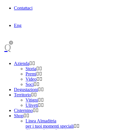
Contattaci
Eng
0
Azienda
Storia
Premi
Video
Soci
Degustazioni
Territorio
Vitigni
Uliveti
Cisternino
Shop
Linea Almaditria
per i tuoi momenti speciali