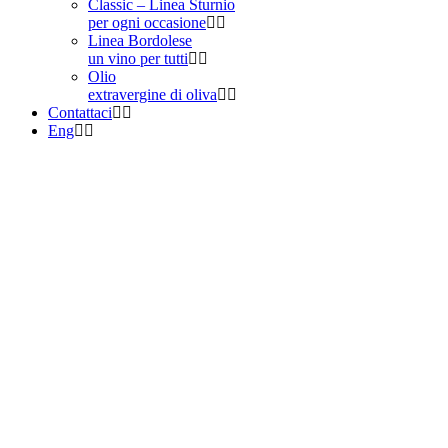
Classic – Linea Sturnio
per ogni occasione
Linea Bordolese
un vino per tutti
Olio
extravergine di oliva
Contattaci
Eng