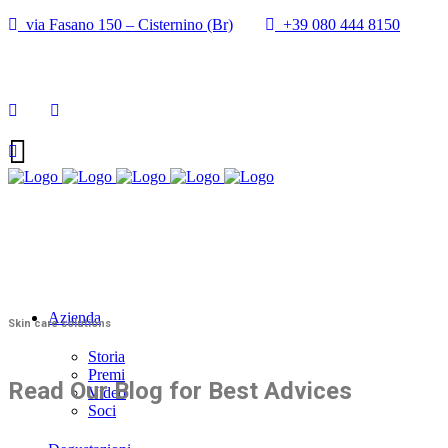
via Fasano 150 – Cisternino (Br)
+39 080 444 8150
info@cantineupal.it
Azienda
Skin care solutions
Storia
Premi
Read Our Blog for Best Advices
Video
Soci