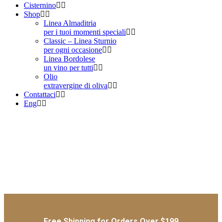
Cisternino
Shop
Linea Almaditria
per i tuoi momenti speciali
Classic – Linea Sturnio
per ogni occasione
Linea Bordolese
un vino per tutti
Olio
extravergine di oliva
Contattaci
Eng
Free Shipping for Orders Over $199