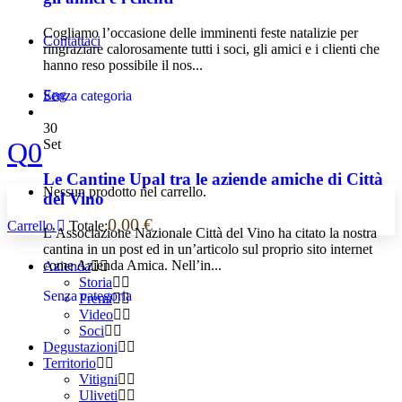
Cogliamo l’occasione delle imminenti feste natalizie per
Contattaci
ringraziare calorosamente tutti i soci, gli amici e i clienti che
hanno reso possibile il nos...
Eng
Senza categoria
30
Set
0
Le Cantine Upal tra le aziende amiche di Città
Nessun prodotto nel carrello.
del Vino
0,00
€
Carrello
Totale:
L’Associazione Nazionale Città del Vino ha citato la nostra
cantina in un post ed in un’articolo sul proprio sito internet
come Azienda Amica. Nell’in...
Azienda
Storia
Senza categoria
Premi
Video
Soci
Degustazioni
Territorio
Vitigni
Uliveti