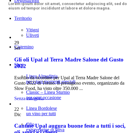
Degustazioni
Lorem ipsum dolor sit amet, consectetur adipiscing elit, sed do
eiusm od tempor incididunt ut labore et dolore magna.
Territorio
Vitigni
Uliveti
29
Cisternino
Set
Gli oli Upal al Terra Madre Salone del Gusto
Shop
2022
Linea Almaditria
Esordio da ricordare per Upal al Terra Madre Salone del
per i tuoi momenti speciali
Gusto 2022 di Torino. Il prestigioso evento, organizzato da
Slow Food, ha visto oltre 350.000 ...
Classic – Linea Sturnio
per ogni occasione
Senza categoria
Linea Bordolese
22
un vino per tutti
Dic
Olio
Cantine Upal augura buone feste a tutti i soci,
extravergine di oliva
gli amici e i clienti