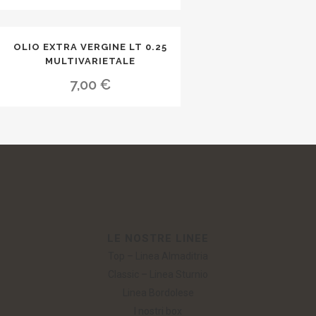
OLIO EXTRA VERGINE LT 0.25
MULTIVARIETALE
7,00
€
LE NOSTRE LINEE
Top – Linea Almaditria
Classic – Linea Sturnio
Linea Bordolese
I nostri box