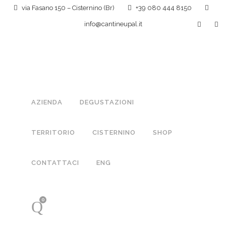
via Fasano 150 – Cisternino (Br)
+39 080 444 8150
info@cantineupal.it
AZIENDA
DEGUSTAZIONI
TERRITORIO
CISTERNINO
SHOP
CONTATTACI
ENG
0