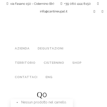
via Fasano 150 – Cisternino (Br)
+39 080 444 8150
info@cantineupal.it
AZIENDA
DEGUSTAZIONI
TERRITORIO
CISTERNINO
SHOP
AGGIUNGI AL CARRELLO
OLIO EXTRA VERGINE IGP OLIO DI PUGLIA LT 5 MULTIVARIETAL
CONTATTACI
ENG
66,00
€
0
AGGIUNGI AL CARRELLO
Nessun prodotto nel carrello.
OLIO EXTRA VERGINE IGP OLIO DI PUGLIA LT 3 MULTIVARIETAL