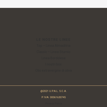
LE NOSTRE LINEE
Top – Linea Almaditria
Classic – Linea Sturnio
Linea Bordolese
I nostri box
Olio extravergine di oliva
@2021 U.P.A.L. S.C.A.
P. IVA: 00061630745
Privacy Policy